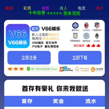
香港六马宝典资料大全准确-免费完整资料
您的位置：
首页
>
工程案例
>
纠偏平移顶升
施工总承包
防水补漏工程
结构补强加固
纠偏平移顶升
建筑改造
地基基础与桩基工
程
建筑物安全检测鉴
建筑结构与防水设
装饰装修工程
定
计